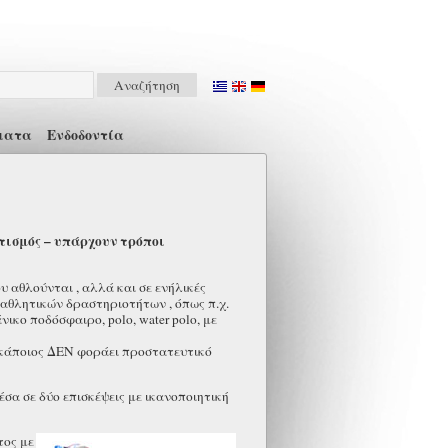
ματα
Ενδοδοντία
τισμός – υπάρχουν τρόποι
υ αθλούνται , αλλά και σε ενήλικές
αθλητικών δραστηριοτήτων , όπως π.χ.
νικο ποδόσφαιρο, polo, water polo, με
 κάποιος ΔΕΝ φοράει προστατευτικό
σα σε δύο επισκέψεις με ικανοποιητική
τος με