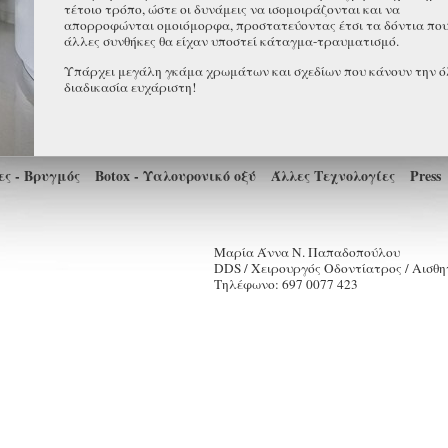
τέτοιο τρόπο, ώστε οι δυνάμεις να ισομοιράζονται και να
απορροφώνται ομοιόμορφα, προστατεύοντας έτσι τα δόντια που
άλλες συνθήκες θα είχαν υποστεί κάταγμα-τραυματισμό.
Υπάρχει μεγάλη γκάμα χρωμάτων και σχεδίων που κάνουν την ό
διαδικασία ευχάριστη!
ς - Βρυγμός
Botox - Υαλουρονικό οξύ
Άλλες Τεχνολογίες
Press
Μαρία Άννα Ν. Παπαδοπούλου
DDS / Χειρουργός Οδοντίατρος / Αισθη
Τηλέφωνο: 697 0077 423